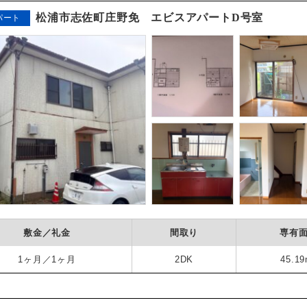
松浦市志佐町庄野免 エビスアパートD号室
パート
敷金／礼金
間取り
専有
1ヶ月／1ヶ月
2DK
45.19