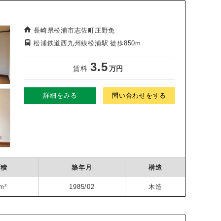
長崎県松浦市志佐町庄野免
松浦鉄道西九州線松浦駅
徒歩850m
3.5
賃料
万円
詳細をみる
問い合わせをする
面積
築年月
構造
m²
1985/02
木造