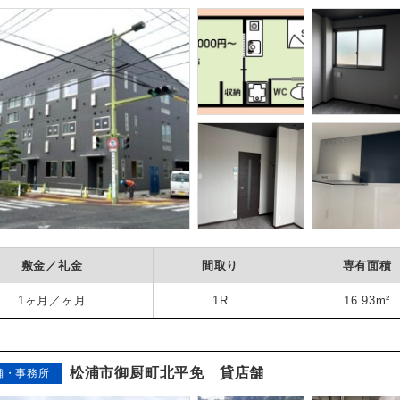
敷金／礼金
間取り
専有面積
1ヶ月／ヶ月
1R
16.93m²
松浦市御厨町北平免 貸店舗
舗・事務所