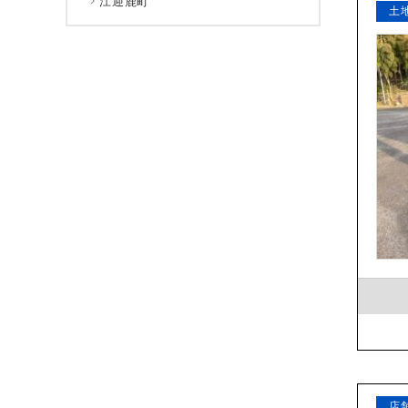
江迎鹿町
土
店