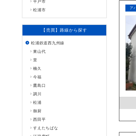
平戸市
ア
松浦市
【売買】路線から探す
松浦鉄道西九州線
東山代
里
楠久
今福
鷹島口
調川
松浦
御厨
西田平
すえたちばな