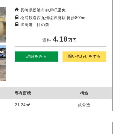
長崎県松浦市御厨町里免
松浦鉄道西九州線御厨駅
徒歩800m
御厨港 目の前
4.18
賃料
万円
詳細をみる
問い合わせをする
専有面積
構造
21.24m²
鉄骨造