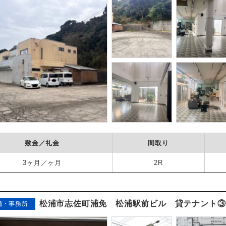
敷金／礼金
間取り
3ヶ月／ヶ月
2R
松浦市志佐町浦免 松浦駅前ビル 貸テナント③
舗・事務所