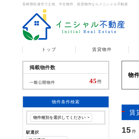
長崎県松浦市で土地、中古物件、賃貸物件ならイニシャル不動産
トップ
賃貸物件
掲載物件数
物
45
件
一般公開物件
物件条件検索
賃
15
件
駅選択