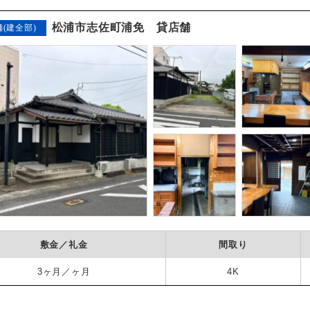
松浦市志佐町浦免 貸店舗
舗(建全部)
敷金／礼金
間取り
3ヶ月／ヶ月
4K