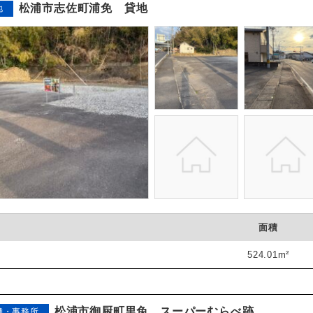
松浦市志佐町浦免 貸地
地
面積
524.01m²
松浦市御厨町里免 スーパーむらべ跡
舗・事務所