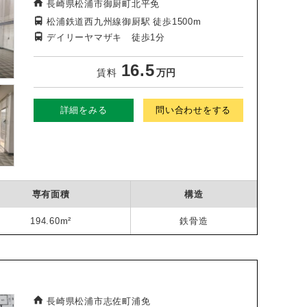
長崎県松浦市御厨町北平免
松浦鉄道西九州線御厨駅
徒歩1500m
デイリーヤマザキ 徒歩1分
16.5
賃料
万円
詳細をみる
問い合わせをする
専有面積
構造
194.60m²
鉄骨造
長崎県松浦市志佐町浦免