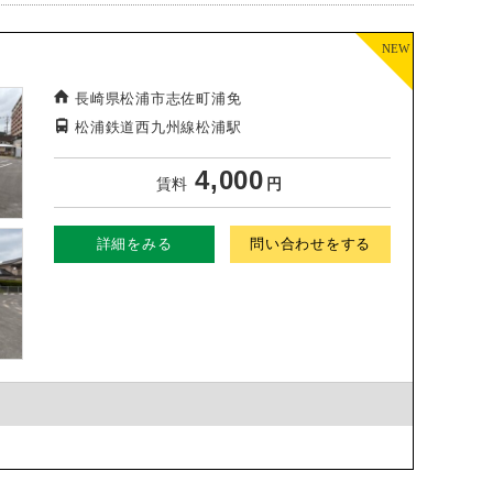
長崎県松浦市志佐町浦免
松浦鉄道西九州線松浦駅
4,000
賃料
円
詳細をみる
問い合わせをする