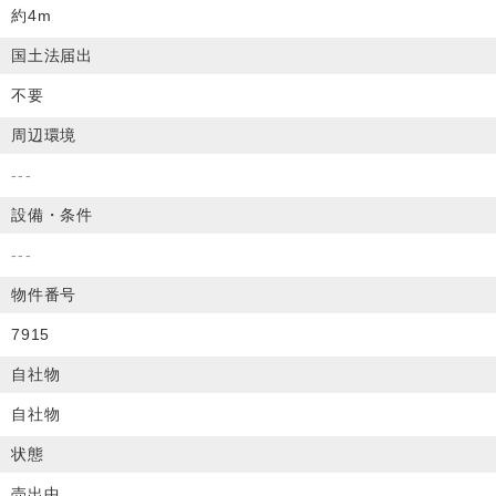
約4m
国土法届出
不要
周辺環境
---
設備・条件
---
物件番号
7915
自社物
自社物
状態
売出中