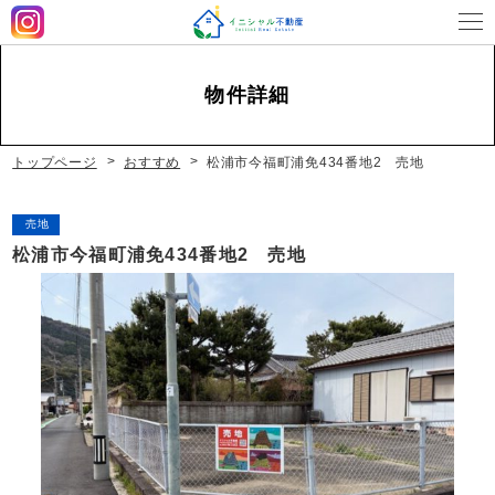
物件詳細
営業時間
平日 9：00～18：00 土曜 9：00～17：00（休みの
場合もあります）
定休日
日・祝休み
トップページ
おすすめ
松浦市今福町浦免434番地2 売地
売地
松浦市今福町浦免434番地2 売地